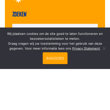
Zoeken
Wij plaatsen cookies om de site goed te laten functioneren en
bezoekersstatistieken te meten.
Graag vragen wij uw toestemming voor het gebruik van deze
Privacy Statement
gegeven. Voor meer informatie lees ons
Privacy Statement
.
AKKOORD
Contact
Duca Frozen Food
Meester Snijderweg 18
3251 LJ Stellendam
+31(0)187 60 57 06
info@duca.nl