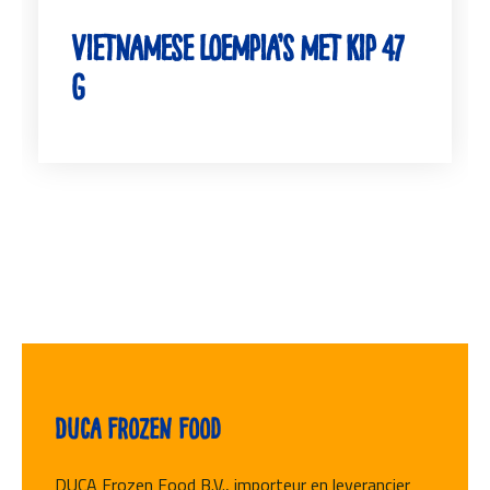
Vietnamese Loempia’s met Kip 47
g
Duca Frozen Food
DUCA Frozen Food B.V., importeur en leverancier