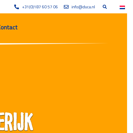
+31(0)187 60 57 06
info@duca.nl
Contact
erijk