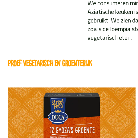
We consumeren mind
Aziatische keuken i
gebruikt. We zien d
zoals de loempia ste
vegetarisch eten.
Proef vegetarisch en groenterijk