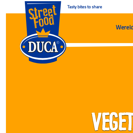
Tasty bites to share
Werel
Veget