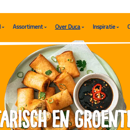
d
Assortiment
Over Duca
Inspiratie
arisch en groent