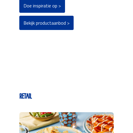
Doe inspiratie op >
Bekijk productaanbod >
Retail