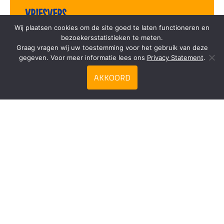
Vriesvers
Wij plaatsen cookies om de site goed te laten functioneren en
bezoekersstatistieken te meten.
Graag vragen wij uw toestemming voor het gebruik van deze
gegeven. Voor meer informatie lees ons
Privacy Statement
.
AKKOORD
Zoeken
Privacy Statement
Contact
Duca Frozen Food