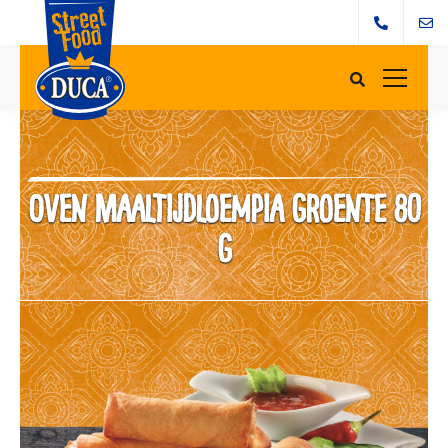
Oven Maaltijdloempia groente 80
g