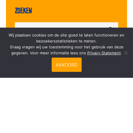
Zoeken
Wij plaatsen cookies om de site goed te laten functioneren en
bezoekersstatistieken te meten.
Graag vragen wij uw toestemming voor het gebruik van deze
Privacy Statement
gegeven. Voor meer informatie lees ons
Privacy Statement
.
AKKOORD
Contact
Duca Frozen Food
Meester Snijderweg 18
3251 LJ Stellendam
+31(0)187 60 57 06
info@duca.nl