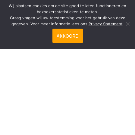
Wij plaatsen cookies om de site goed te laten functioneren en
bezoekersstatistieken te meten.
Graag vragen wij uw toestemming voor het gebruik van deze
gegeven. Voor meer informatie lees ons
Privacy Statement
.
AKKOORD
Zoeken
Privacy Statement
Contact
Duca Frozen Food
Meester Snijderweg 18
3251 LJ Stellendam