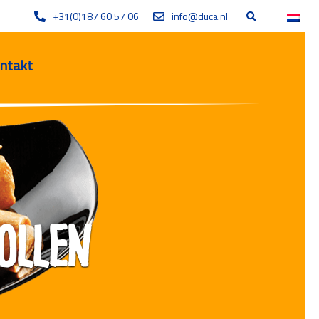
+31(0)187 60 57 06
info@duca.nl
ntakt
ollen