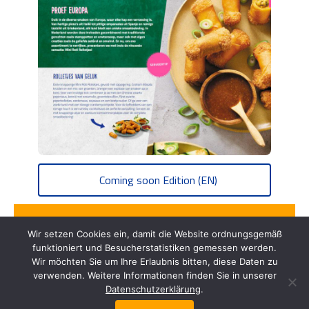
Coming soon Edition (EN)
Wir setzen Cookies ein, damit die Website ordnungsgemäß
funktioniert und Besucherstatistiken gemessen werden.
Duca Frozen Food
Wir möchten Sie um Ihre Erlaubnis bitten, diese Daten zu
verwenden. Weitere Informationen finden Sie in unserer
Datenschutzerklärung
.
Duca Frozen Food B.V., Importeur und Lieferant